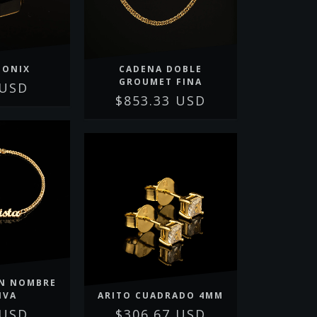
 ONIX
CADENA DOBLE
GROUMET FINA
 USD
$853.33 USD
ON NOMBRE
IVA
ARITO CUADRADO 4MM
 USD
$306.67 USD