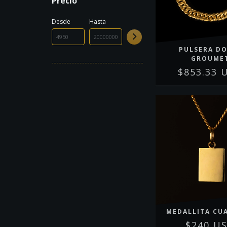
Precio
Desde
Hasta
PULSERA D
GROUME
$853.33 
MEDALLITA CU
$240 U