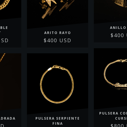
OBLE
ANILLO
T
ARITO RAYO
$400
USD
$400 USD
PULSERA C
ADRADA
PULSERA SERPIENTE
CURS
FINA
SD
$800