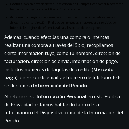
Cookies
: son archivos de datos que se colocan en tu dispositivo o computadora y con
frecuencia incluyen un identificador único anónimo.
Archivos de registro
: rastrean las acciones que ocurren en el Sitio y recopilan
datos, incluida tu dirección IP, el tipo de navegador, el proveedor de servicios de
Internet, las páginas de referencia/salida y las marcas de fecha y hora.
Además, cuando efectúas una compra o intentas
realizar una compra a través del Sitio, recopilamos
cierta información tuya, como tu nombre, dirección de
facturación, dirección de envío, información de pago,
incluidos números de tarjetas de crédito (
Mercado
pago
), dirección de email y el número de teléfono. Esto
se denomina
Información del Pedido
.
Al referirnos a
Información Personal
en esta Política
de Privacidad, estamos hablando tanto de la
Información del Dispositivo como de la Información del
Pedido.