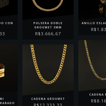
DO CON
PULSERA DOBLE
ANILLO ESL
GROUMET 3MM
R$1.8
,33
R$3.666,67
CADENA 
NI
CADENA GROUMET
R$8.1
GRABADO
R$12.333,33