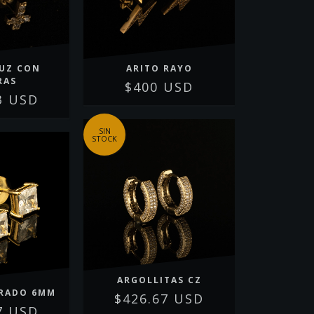
RUZ CON
ARITO RAYO
RAS
$400 USD
3 USD
SIN
STOCK
ARGOLLITAS CZ
DRADO 6MM
$426.67 USD
7 USD