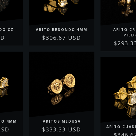
DO CZ
ARITO REDONDO 4MM
ARITO C
PIED
SD
$306.67 USD
$293.3
DO 4MM
ARITOS MEDUSA
ARITO CUA
USD
$333.33 USD
$346.6