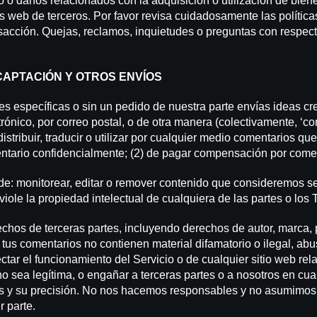
 daños relacionados con la adquisición o utilización de bienes,
s web de terceros. Por favor revisa cuidadosamente las política
nsacción. Quejas, reclamos, inquietudes o preguntas con respect
CAPTACIÓN Y OTROS ENVÍOS
es específicas o sin un pedido de nuestra parte envías ideas cr
ctrónico, por correo postal, o de otra manera (colectivamente, ‘
r, distribuir, traducir o utilizar por cualquier medio comentario
tario confidencialmente; (2) de pagar compensación por coment
e: monitorear, editar o remover contenido que consideremos se
viole la propiedad intelectual de cualquiera de las partes o los
chos de terceras partes, incluyendo derechos de autor, marca, 
us comentarios no contienen material difamatorio o ilegal, abu
tar el funcionamiento del Servicio o de cualquier sitio web rel
 no sea legítima, o engañar a terceras partes o a nosotros en cua
s y su precisión. No nos hacemos responsables y no asumimos 
r parte.