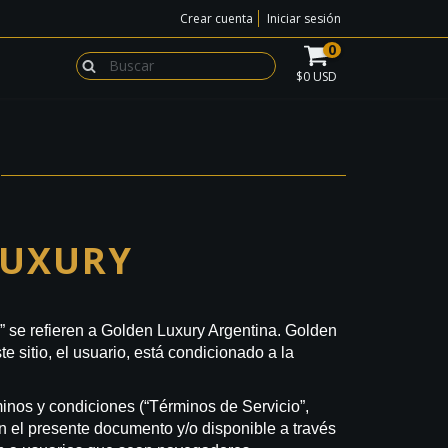
Crear cuenta
Iniciar sesión
0
$0 USD
LUXURY
ro” se refieren a Golden Luxury Argentina. Golden
e sitio, el usuario, está condicionado a la
rminos y condiciones (“Términos de Servicio”,
en el presente documento y/o disponible a través