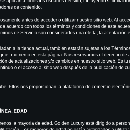
se aplican a todos los usuarios del sitio, incluyendo si limitac
adores de contenido.
samente antes de acceder o utilizar nuestro sitio web. Al acceder
 de acuerdo con todos los términos y condiciones de este acuer
érminos de Servicio son considerados una oferta, la aceptación
dan a la tienda actual, también estarán sujetas a los Términos
lquier momento en esta página. Nos reservamos el derecho de ac
ción de actualizaciones y/o cambios en nuestro sitio web. Es t
ntinuo o el acceso al sitio web después de la publicación de c
be. Ellos nos proporcionan la plataforma de comercio electróni
LÍNEA, EDAD
al menos la mayoría de edad. Golden Luxury está dirigido a per
tilización. Los menores de edad no están autorizados a utilizar e