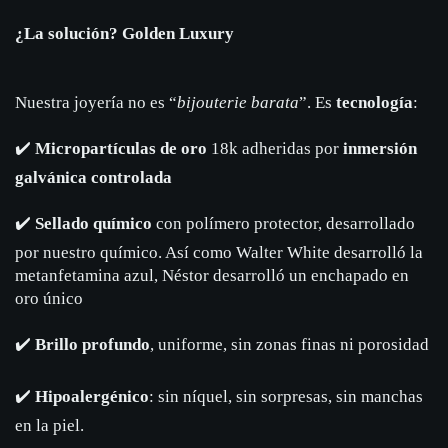
¿La solución? Golden Luxury
Nuestra joyería no es “
bijouterie barata
”. Es
tecnología
:
✔️
Micropartículas de oro
18k adheridas por
inmersión
galvánica controlada
✔️
Sellado químico
con polímero protector, desarrollado
por nuestro químico. Así como Walter White desarrolló la
metanfetamina azul, Néstor desarrolló un enchapado en
oro único
✔️
Brillo profundo
, uniforme, sin zonas finas ni porosidad
✔️
Hipoalergénico
: sin níquel, sin sorpresas, sin manchas
en la piel.