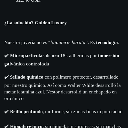
$2.540 USD.
¿La solución? Golden Luxury
Nuestra joyería no es “
bijouterie barata
”. Es
tecnología
:
✔️
Micropartículas de oro
18k adheridas por
inmersión
galvánica controlada
✔️
Sellado químico
con polímero protector, desarrollado
por nuestro químico. Así como Walter White desarrolló la
metanfetamina azul, Néstor desarrolló un enchapado en
oro único
✔️
Brillo profundo
, uniforme, sin zonas finas ni porosidad
✔️
Hipoalergénico
: sin níquel, sin sorpresas, sin manchas