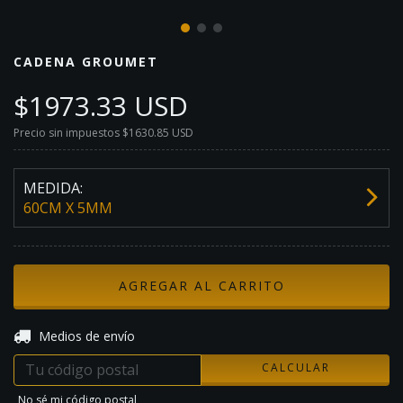
CADENA GROUMET
$1973.33 USD
Precio sin impuestos
$1630.85 USD
MEDIDA:
60CM X 5MM
CAMBIAR CP
Entregas para el CP:
Medios de envío
CALCULAR
No sé mi código postal