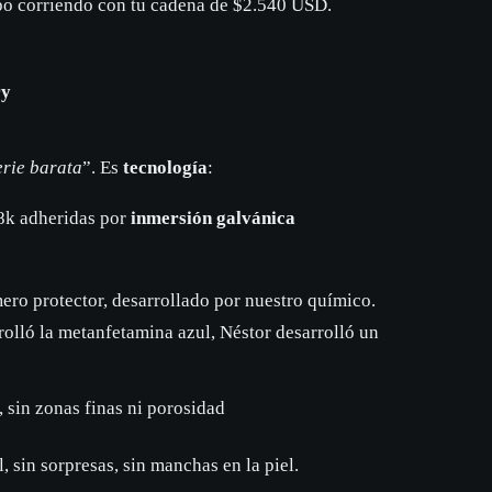
ipo corriendo con tu cadena de $2.540 USD.
ry
erie barata
”. Es
tecnología
:
k adheridas por
inmersión galvánica
ero protector, desarrollado por nuestro químico.
olló la metanfetamina azul, Néstor desarrolló un
, sin zonas finas ni porosidad
l, sin sorpresas, sin manchas en la piel.