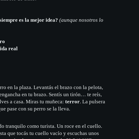
 siempre es la mejor idea?
(
aunque nosotros lo
ro
ida real
ro en la plaza. Levantás el brazo con la pelota,
e engancha en tu brazo. Sentís un tirón… te reís,
lves a casa. Miras tu muñeca:
terror
. La pulsera
ue pase con su perro se la lleva.
o tranquilo como turista. Un roce en el cuello.
ta que tocás tu cuello vacío y escuchas unos