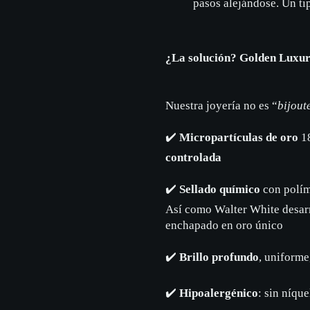
pasos alejándose. Un t
¿La solución? Golden Luxu
Nuestra joyería no es “
bijout
✔️
Micropartículas de oro
18
controlada
✔️
Sellado químico
con polím
Así como Walter White desarr
enchapado en oro único
✔️
Brillo profundo
, uniforme
✔️
Hipoalergénico
: sin níque