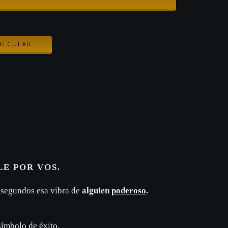
CAMBIAR CP
ALCULAR
LE POR VOS.
 segundos esa vibra de
alguien
poderoso
.
ímbolo de éxito.