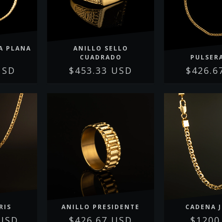
A PLANA
ANILLO SELLO
CUADRADO
PULSER
USD
$453.33 USD
$426.6
RIS
ANILLO PRESIDENTE
CADENA 
 USD
$426.67 USD
$1200