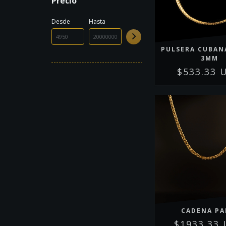
Precio
Desde
Hasta
PULSERA CUBAN
3MM
$533.33 
CADENA PA
$1933.33