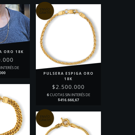
ENVÍO
GRATIS
A ORO 18K
0.000
INTERÉS DE
000
PULSERA ESPIGA ORO
18K
$2.500.000
6
CUOTAS SIN INTERÉS DE
$416.666,67
ENVÍO
GRATIS