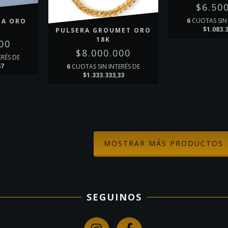
$6.50
6
CUOTAS SIN 
NA ORO
$1.083.
PULSERA GROUMET ORO
18K
00
$8.000.000
ERÉS DE
67
6
CUOTAS SIN INTERÉS DE
$1.333.333,33
MOSTRAR MÁS PRODUCTOS
SEGUINOS