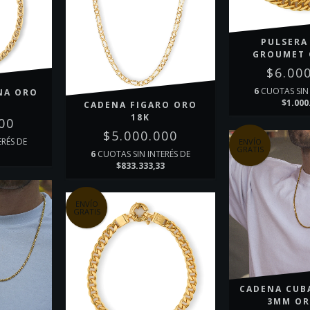
PULSERA
GROUMET 
$6.00
6
CUOTAS SIN 
NA ORO
$1.000
CADENA FIGARO ORO
18K
00
$5.000.000
ERÉS DE
ENVÍO
GRATIS
6
CUOTAS SIN INTERÉS DE
$833.333,33
ENVÍO
GRATIS
CADENA CUB
3MM OR