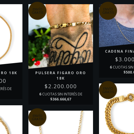
ENVÍO
ENVÍO
GRATIS
GRATIS
CADENA FIN
$3.00
6
CUOTAS SIN 
$500.
ORO 18K
PULSERA FIGARO ORO
18K
00
$2.200.000
ENVÍO
ERÉS DE
GRATIS
6
CUOTAS SIN INTERÉS DE
$366.666,67
ENVÍO
GRATIS