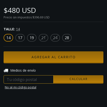
$480 USD
Precio sin impuestos
$396.69 USD
TALLE:
14
14
17
19
21
24
28
CAMBIAR CP
Entregas para el CP:
Medios de envío
CALCULAR
No sé mi código postal