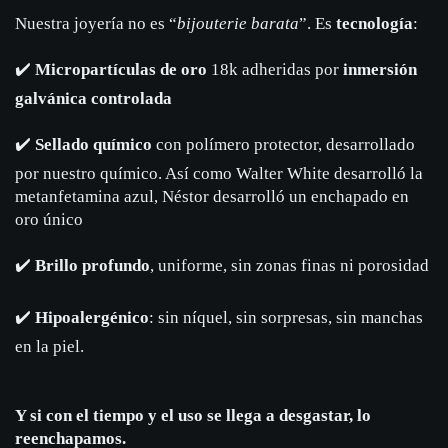
Nuestra joyería no es “
bijouterie barata
”. Es
tecnología
:
✔️
Micropartículas de oro
18k adheridas por
inmersión
galvánica controlada
✔️
Sellado químico
con polímero protector, desarrollado
por nuestro químico. Así como Walter White desarrolló la
metanfetamina azul, Néstor desarrolló un enchapado en
oro único
✔️
Brillo profundo
, uniforme, sin zonas finas ni porosidad
✔️
Hipoalergénico
: sin níquel, sin sorpresas, sin manchas
en la piel.
Y si con el tiempo y el uso se llega a desgastar, lo
reenchapamos.