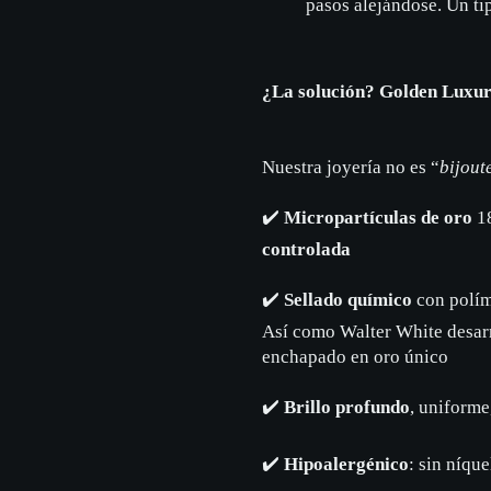
pasos alejándose. Un t
¿La solución? Golden Luxu
Nuestra joyería no es “
bijout
✔️
Micropartículas de oro
18
controlada
✔️
Sellado químico
con polím
Así como Walter White desarr
enchapado en oro único
✔️
Brillo profundo
, uniforme
✔️
Hipoalergénico
: sin níque