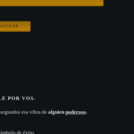
CAMBIAR CP
ALCULAR
LE POR VOS.
 segundos esa vibra de
alguien
poderoso
.
ímbolo de éxito.