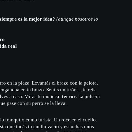
 siempre es la mejor idea?
(
aunque nosotros lo
ro
ida real
ro en la plaza. Levantás el brazo con la pelota,
e engancha en tu brazo. Sentís un tirón… te reís,
lves a casa. Miras tu muñeca:
terror
. La pulsera
ue pase con su perro se la lleva.
o tranquilo como turista. Un roce en el cuello.
ta que tocás tu cuello vacío y escuchas unos