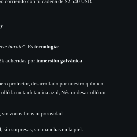
ipo corriendo con tu cadena de $2.540 USD.
ry
erie barata
”. Es
tecnología
:
k adheridas por
inmersión galvánica
ero protector, desarrollado por nuestro químico.
olló la metanfetamina azul, Néstor desarrolló un
, sin zonas finas ni porosidad
l, sin sorpresas, sin manchas en la piel.