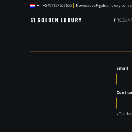
+5491157627655
Novedades@goldenluxury.com.a
PREGUNT
Email
Contra
¿Olvidas