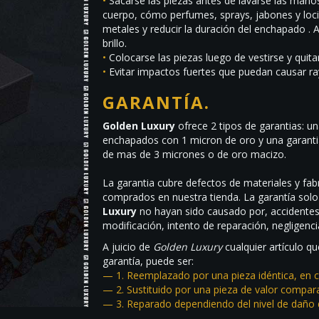
•
Sacarse las piezas antes de lavarse las mano
cuerpo, cómo perfumes, sprays, jabones y loc
metales y reducir la duración del enchapado .
brillo.
•
Colocarse las piezas luego de vestirse y quita
•
Evitar impactos fuertes que puedan causar ra
GARANTÍA.
Golden Luxury
ofrece 2 tipos de garantias: u
enchapados con 1 micron de oro y una garanti
de mas de 3 micrones o de oro macizo.
La garantia cubre defectos de materiales y fabr
comprados en nuestra tienda. La garantía solo
Luxury
no hayan sido causado por, accidentes
modificación, intento de reparación, negligen
A juicio de
Golden Luxury
cualquier artículo q
garantía, puede ser:
— 1. Reemplazado por una pieza idéntica, en c
— 2. Sustituido por una pieza de valor compara
— 3. Reparado dependiendo del nivel de daño 