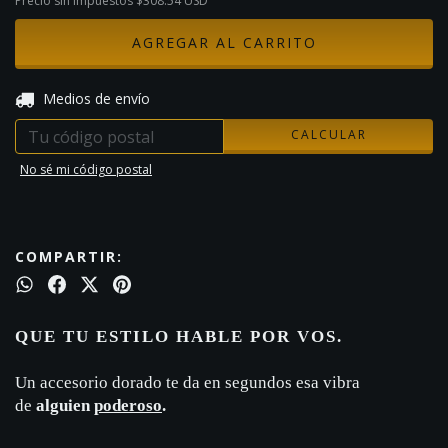
Precio sin impuestos
$308.54 USD
CAMBIAR CP
Entregas para el CP:
Medios de envío
CALCULAR
No sé mi código postal
COMPARTIR:
QUE TU ESTILO HABLE POR VOS.
Un accesorio dorado te da en segundos esa vibra
de
alguien
poderoso
.