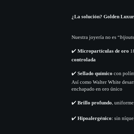
¿La solución? Golden Luxu
Nuestra joyería no es “
bijout
✔️
Micropartículas de oro
18
controlada
✔️
Sellado químico
con polím
Así como Walter White desarr
enchapado en oro único
✔️
Brillo profundo
, uniforme
✔️
Hipoalergénico
: sin níque