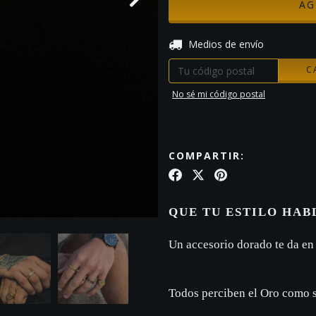
Entregas para el CP:
Medios de envío
C
No sé mi código postal
COMPARTIR:
QUE TU ESTILO HAB
Un accesorio dorado te da en
Todos perciben el Oro como s