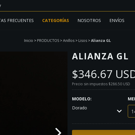
r
AS FRECUENTES
CATEGORÍAS
NOSOTROS
ENVÍOS
Inicio
>
PRODUCTOS
>
Anillos
>
Lisos
>
Alianza GL
ALIANZA GL
$346.67 US
Precio sin impuestos
$286.50 USD
MODELO:
ME
Dorado