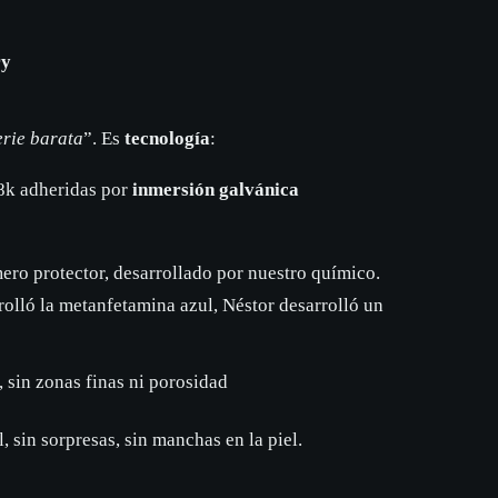
ry
erie barata
”. Es
tecnología
:
k adheridas por
inmersión galvánica
ero protector, desarrollado por nuestro químico.
olló la metanfetamina azul, Néstor desarrolló un
, sin zonas finas ni porosidad
l, sin sorpresas, sin manchas en la piel.