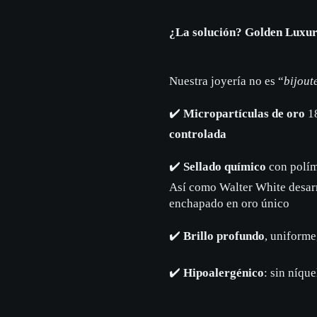
¿La solución? Golden Luxu
Nuestra joyería no es “
bijout
✔️
Micropartículas de oro
18
controlada
✔️
Sellado químico
con polím
Así como Walter White desarr
enchapado en oro único
✔️
Brillo profundo
, uniforme
✔️
Hipoalergénico
: sin níque