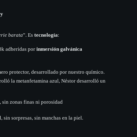
ry
erie barata
”. Es
tecnología
:
k adheridas por
inmersión galvánica
ero protector, desarrollado por nuestro químico.
olló la metanfetamina azul, Néstor desarrolló un
, sin zonas finas ni porosidad
l, sin sorpresas, sin manchas en la piel.