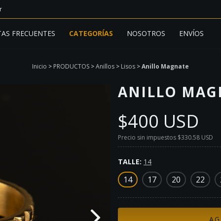
r
AS FRECUENTES
CATEGORÍAS
NOSOTROS
ENVÍOS
Inicio
>
PRODUCTOS
>
Anillos
>
Lisos
>
Anillo Magnate
ANILLO MAG
$400 USD
Precio sin impuestos
$330.58 USD
TALLE:
14
14
17
20
22