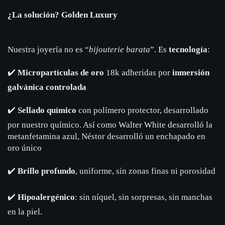
¿La solución? Golden Luxury
Nuestra joyería no es “
bijouterie barata
”. Es
tecnología
:
✔️
Micropartículas de oro
18k adheridas por
inmersión
galvánica controlada
✔️
Sellado químico
con polímero protector, desarrollado
por nuestro químico. Así como Walter White desarrolló la
metanfetamina azul, Néstor desarrolló un enchapado en
oro único
✔️
Brillo profundo
, uniforme, sin zonas finas ni porosidad
✔️
Hipoalergénico
: sin níquel, sin sorpresas, sin manchas
en la piel.