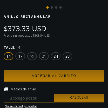
ANILLO RECTANGULAR
$373.33 USD
Precio sin impuestos
$308.54 USD
TALLE:
14
14
17
19
21
24
28
CAMBIAR CP
Entregas para el CP:
Medios de envío
CALCULAR
No sé mi código postal